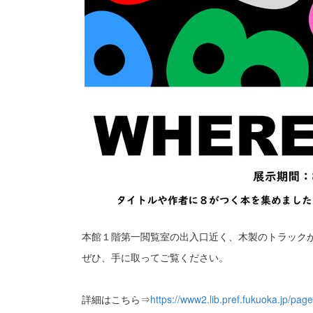
本館１階第一閲覧室の出入口近く、木製のトラック
ぜひ、手に取ってご覧ください。
詳細はこちら⇒
https://www2.lib.pref.fukuoka.jp/pag