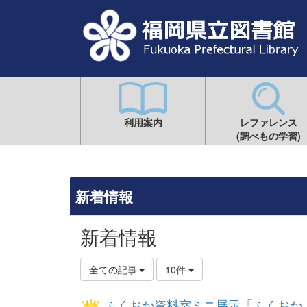
利用案内
レファレンス
(調べもの学習)
新着情報
新着情報
全ての記事
10件
ふくおか資料室ミニ展示「ふくおか