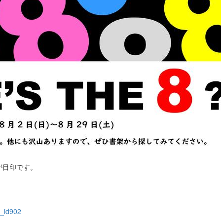
が目印です。
e_id902