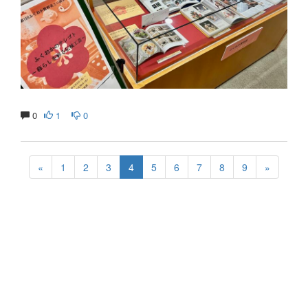
0
1
0
«
1
2
3
4
5
6
7
8
9
»
生涯にわたる県民の学びと読書、地域文化の発展と継承に貢
献する
福岡県立図書館