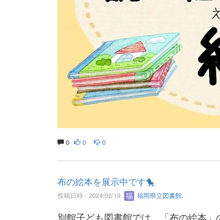
0
0
0
布の絵本を展示中です🐤
投稿日時 : 2024/02/19
福岡県立図書館.
別館子ども図書館では、「布の絵本」