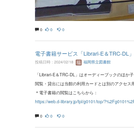
0
0
0
電子書籍サービス「Librari-E＆TRC-
投稿日時 : 2024/02/18
福岡県立図書館
「Librari-E＆TRC-DL」はオーディーブック
閲覧・貸出には当館の利用カードとは別のアクセス
＊電子書籍の閲覧はこちらから：
https://web.d-library.jp/fpl/g0101/top/?%2Fg0101
0
0
0