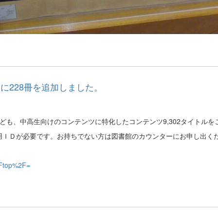
DL」に228冊を追加しました。
のほか子ども、中高生向けのコンテンツに特化したコンテンツ9,302タイトル
用ＩＤが必要です。お持ちでない方は図書館のカウンターにお申し出く
%2Ftop%2F=