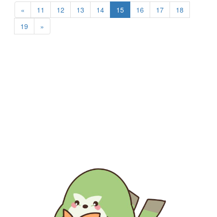
«
11
12
13
14
15
16
17
18
19
»
生涯にわたる県民の学びと読書、地域文化の発展と継承に貢
献する
福岡県立図書館
〒812-8651 福岡市東区箱崎1丁目41番12号
電話 092-641-1123 ファックス 092-641-1127
福岡県立図書館について
※このサイトはリンクフリーです