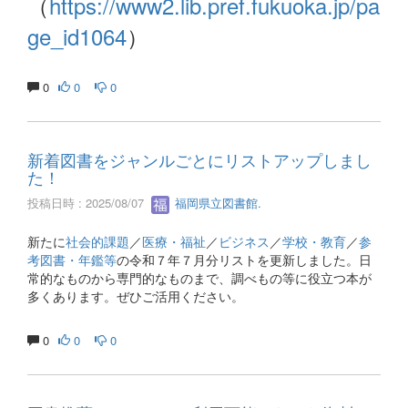
（
https://www2.lib.pref.fukuoka.jp/pa
ge_id1064
）
0
0
0
新着図書をジャンルごとにリストアップしまし
た！
投稿日時 : 2025/08/07
福岡県立図書館.
新たに
社会的課題
／
医療・福祉
／
ビジネス
／
学校・教育
／
参
考図書・年鑑等
の令和７年７月分リストを更新しました。日
常的なものから専門的なものまで、調べもの等に役立つ本が
多くあります。ぜひご活用ください。
0
0
0