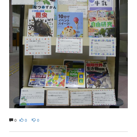
0
0
0