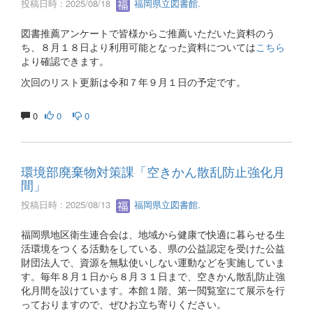
投稿日時 : 2025/08/18
福岡県立図書館.
図書推薦アンケートで皆様からご推薦いただいた資料のう
ち、８月１８日より利用可能となった資料については
こちら
より確認できます。
次回のリスト更新は令和７年９月１日の予定です。
0
0
0
環境部廃棄物対策課「空きかん散乱防止強化月
間」
投稿日時 : 2025/08/13
福岡県立図書館.
福岡県地区衛生連合会は、地域から健康で快適に暮らせる生
活環境をつくる活動をしている、県の公益認定を受けた公益
財団法人で、資源を無駄使いしない運動などを実施していま
す。毎年８月１日から８月３１日まで、空きかん散乱防止強
化月間を設けています。本館１階、第一閲覧室にて展示を行
っておりますので、ぜひお立ち寄りください。