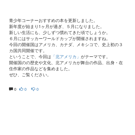
青少年コーナーおすすめの本を更新しました。
新年度が始まり1ヶ月が過ぎ、５月になりました。
新しい生活にも、少しずつ慣れてきた頃でしょうか。
６月にはサッカーワールドカップが開催されますね。
今回の開催国はアメリカ、カナダ、メキシコで、史上初の３
カ国共同開催です。
ということで、今回は
「北アメリカ」
がテーマです。
開催国のの歴史や文化、北アメリカが舞台の作品、出身・在
住作家の作品などを集めました。
ぜひ、ご覧ください。
0
0
0
生涯にわたる県民の学びと読書、地域文化の発展と継承に貢
献する