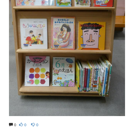
0
0
0