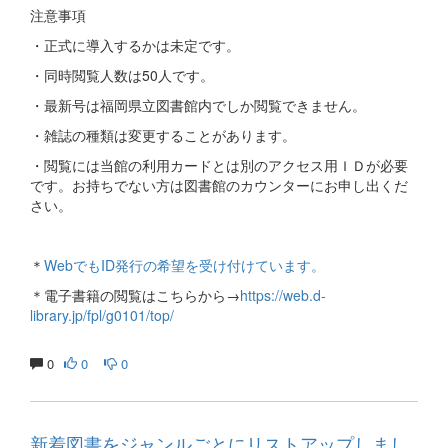
注意事項
・正式に導入するかは未定です。
・同時閲覧人数は50人です。
・最新号は福岡県立図書館内でしか閲覧できません。
・雑誌の種類は変更することがあります。
・閲覧には当館の利用カードとは別のアクセス用ＩＤが必要
です。お持ちでない方は図書館のカウンターにお申し出くだ
さい。
＊
WebでもID発行の希望を受け付けています。
＊電子書籍の閲覧はこちらから→
https://web.d-
library.jp/fpl/g0101/top/
0
0
0
新着図書をジャンルごとにリストアップしまし