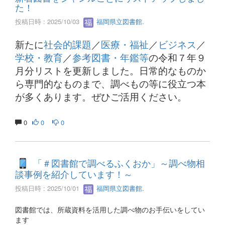
た！
投稿日時 : 2025/10/03
福岡県立図書館.
新たに
社会的課題
／
医療・福祉
／
ビジネス
／
学校・教育
／
参考図書・年鑑等
の令和７年９
月分リストを更新しました。日常的なものか
ら専門的なものまで、調べもの等に役立つ本
が多くあります。ぜひご活用ください。
0
0
0
「＃図書館で調べるふくおか」～調べ物相
談事例を紹介しています！～
投稿日時 : 2025/10/01
福岡県立図書館.
図書館では、所蔵資料を活用した調べ物のお手伝いをしてい
ます