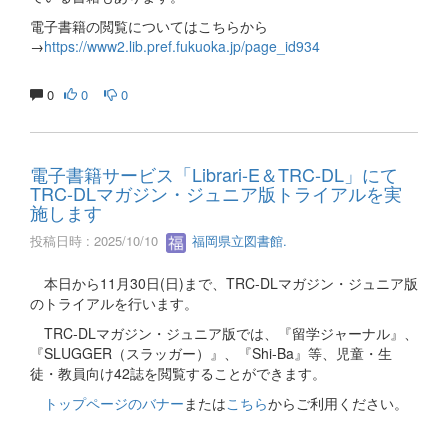
電子書籍の閲覧についてはこちらから
→
https://www2.lib.pref.fukuoka.jp/page_id934
0
0
0
電子書籍サービス「Librari-E＆TRC-DL」にて
TRC-DLマガジン・ジュニア版トライアルを実
施します
投稿日時 : 2025/10/10
福岡県立図書館.
本日から11月30日(日)まで、TRC-DLマガジン・ジュニア版
のトライアルを行います。
TRC-DLマガジン・ジュニア版では、『留学ジャーナル』、
『SLUGGER（スラッガー）』、『Shi-Ba』等、児童・生
徒・教員向け42誌を閲覧することができます。
トップページのバナー
または
こちら
からご利用ください。