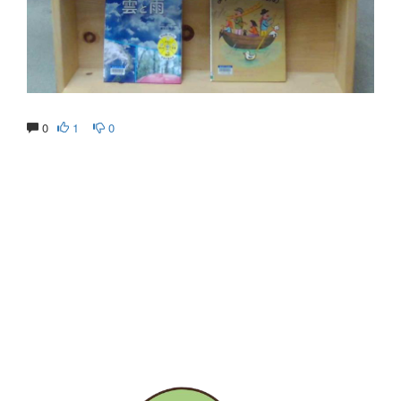
0
1
0
生涯にわたる県民の学びと読書、地域文化の発展と継承に貢
献する
福岡県立図書館
〒812-8651 福岡市東区箱崎1丁目41番12号
電話 092-641-1123 ファックス 092-641-1127
福岡県立図書館について
※このサイトはリンクフリーです