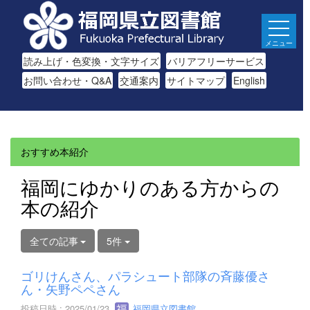
メニュー
読み上げ・色変換・文字サイズ
バリアフリーサービス
お問い合わせ・Q&A
交通案内
サイトマップ
English
おすすめ本紹介
福岡にゆかりのある方からの
本の紹介
全ての記事
5件
ゴリけんさん、パラシュート部隊の斉藤優さ
ん・矢野ペペさん
投稿日時 : 2025/01/23
福岡県立図書館.