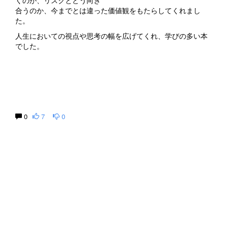
くのか、リスクとどう向き
合うのか、今までとは違った価値観をもたらしてくれまし
た。
人生においての視点や思考の幅を広げてくれ、学びの多い本
でした。
0
7
0
生涯にわたる県民の学びと読書、地域文化の発展と継承に貢
献する
福岡県立図書館