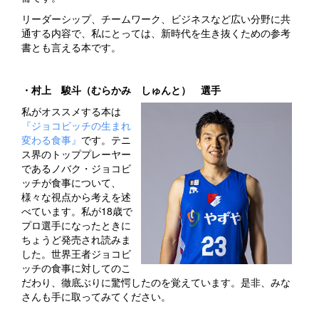
リーダーシップ、チームワーク、ビジネスなど広い分野に共
通する内容で、私にとっては、新時代を生き抜くための参考
書とも言える本です。
・村上 駿斗（むらかみ しゅんと） 選手
私がオススメする本は
『ジョコビッチの生まれ
変わる食事』
です。テニ
ス界のトッププレーヤー
であるノバク・ジョコビ
ッチが食事について、
様々な視点から考えを述
べています。私が18歳で
プロ選手になったときに
ちょうど発売され読みま
した。世界王者ジョコビ
ッチの食事に対してのこ
だわり、徹底ぶりに驚愕したのを覚えています。是非、みな
さんも手に取ってみてください。