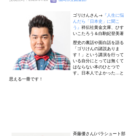
ゴリけんさん→
『人生に悩
んだら「日本史」に聞こ
う』
祥伝社黄金文庫、ひす
いこたろう＆白駒妃登美著
歴史の裏話や面白話を語る
「ゴリけんの諸説ありま
す！」という講演を行って
いる自分にとっては無くて
はならない本のひとつで
す。日本人でよかった…と
思える一冊です！
斉藤優さん(パラシュート部