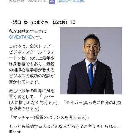
投稿日時 : 2024/10/07
福岡県立図書館.
・浜口 炎（はまぐち ほのお）HC
私がお勧めする本は、
GIVE&TAKE
です。
この本は、全米トップ・
ビジネススクール「ウォ
ートン校」の史上最年少
終身教授でもあり、気鋭
の組織心理学者が教える
ビジネスの成功の秘訣が
書かれています。
激しい競争の世界に身を
置く者として、「ギバー
(人に惜しみなく与える人)」「テイカー(真っ先に自分の利益
を優先させる人)」
「マッチャー(損得のバランスを考える人)」
もっとも成功する人はどんな人だろう？と考えさせられる一
冊です。