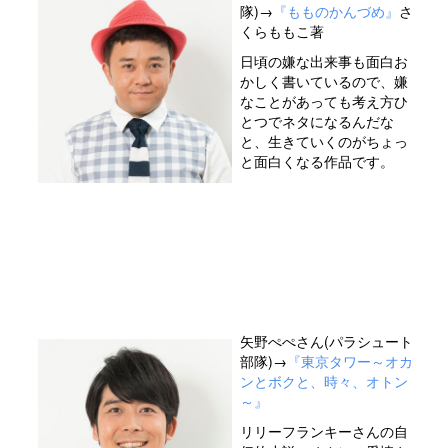
隊)→
『もものかんづめ』
さ
くらももこ著
日頃の嫌な出来事も面白お
かしく書いているので、嫌
なことがあっても考え方ひ
とつでネタになるんだな
と、生きていくのがちょっ
と面白くなる作品です。
矢野ぺぺさん(パラシュート
部隊)→
『東京タワー～オカ
ンとボクと、時々、オトン
～』
リリーフランキーさんの自