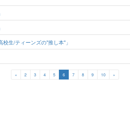
」
」
校生/ティーンズの"推し本"」
«
2
3
4
5
6
7
8
9
10
»
継承に貢献する