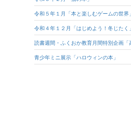
令和５年１月「本と楽しむゲームの世界
令和４年１２月「はじめよう！冬じたく
読書週間・ふくおか教育月間特別企画「高
青少年ミニ展示「ハロウィンの本」
生涯にわたる県民の学びと読書、地域文化の発展と
福岡県立図書館
〒812-8651 福岡市東区箱崎1丁目41番12号
電話 092-641-1123 ファックス 092-641-1127