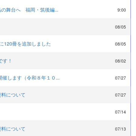
舞台へ 福岡・筑後編...
9:00
08/05
L」に120冊を追加しました
08/05
中です！
08/02
催します（令和８年１０...
07/27
資料について
07/27
07/14
資料について
07/13