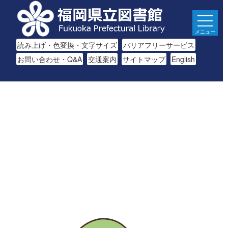
メニュー
読み上げ・色変換・文字サイズ
バリアフリーサービス
お問い合わせ・Q&A
交通案内
サイトマップ
English
生涯にわたる県民の学びと読書、地域文化の発展と継承に貢
献する
福岡県立図書館
〒812-8651 福岡市東区箱崎1丁目41番12号
電話 092-641-1123 ファックス 092-641-1127
福岡県立図書館について
※このサイトはリンクフリーです