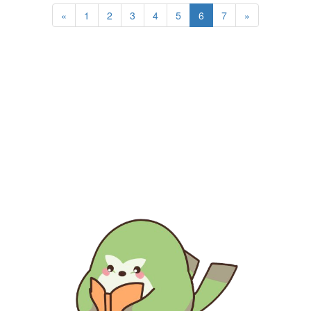
«
1
2
3
4
5
6
7
»
生涯にわたる県民の学びと読書、地域文化の発展と継承に貢
献する
福岡県立図書館
〒812-8651 福岡市東区箱崎1丁目41番12号
電話 092-641-1123 ファックス 092-641-1127
福岡県立図書館について
※このサイトはリンクフリーです