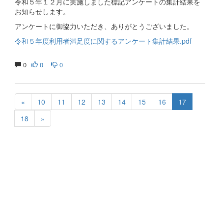
令和５年１２月に実施しました標記アンケートの集計結果を
お知らせします。
アンケートに御協力いただき、ありがとうございました。
令和５年度利用者満足度に関するアンケート集計結果.pdf
0
0
0
«
10
11
12
13
14
15
16
17
18
»
生涯にわたる県民の学びと読書、地域文化の発展と継承に貢
献する
福岡県立図書館