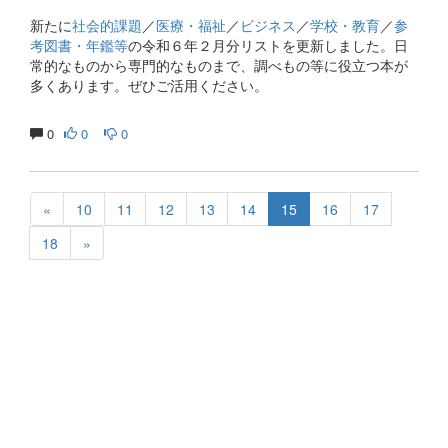
新たに
社会的課題
／
医療・福祉
／
ビジネス
／
学校・教育
／
参
考図書・年鑑等
の令和６年２月分リストを更新しました。日
常的なものから専門的なものまで、調べもの等に役立つ本が
多くあります。ぜひご活用ください。
0
0
0
«
10
11
12
13
14
15
16
17
18
»
生涯にわたる県民の学びと読書、地域文化の発展と継承に貢
献する
福岡県立図書館