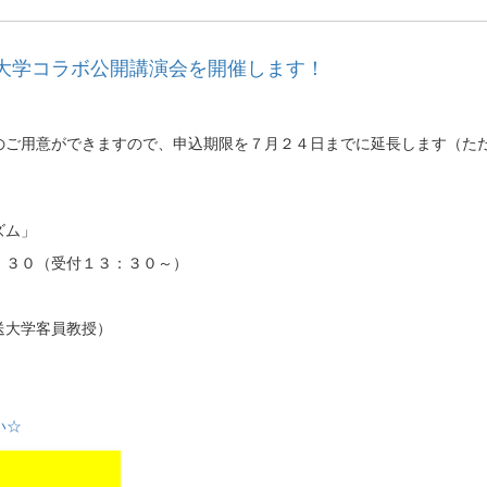
大学コラボ公開講演会を開催します！
のご用意ができますので、申込期限を７月２４日までに延長します（た
ズム」
：３０（受付１３：３０～）
送大学客員教授）
い☆