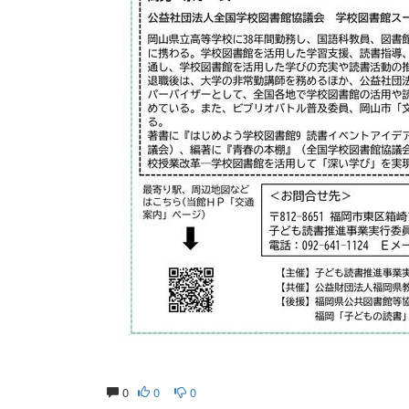
0
0
0