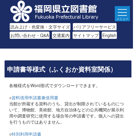
メニュー
読み上げ・色変換・文字サイズ
バリアフリーサービス
お問い合わせ・Q&A
交通案内
サイトマップ
English
申請書等様式（ふくおか資料室関係）
各種様式をWord形式でダウンロードできます。
○
資料借用申請書兼借用書
当館が所蔵する資料のうち、貸出が制限されているものにつ
いて、博物館、美術館、地方自治体などの公共機関が展示利
用や調査研究に使用する場合等の申請書です。個人への貸出
を行うものではありません。
○
特別利用申請書