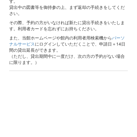
す。
貸出中の図書等を御持参の上、まず返却の手続きをしてくだ
さい。
その際、予約の方がいなければ新たに貸出手続きをいたしま
す。利用者カードを忘れずにお持ちください。
また、当館ホームページや館内の利用者用検索機から
パーソ
ナルサービス
にログインしていただくことで、申請日＋14日
間の貸出延長ができます。
（ただし、貸出期間中に一度だけ、次の方の予約がない場合
に限ります。）
生涯にわたる県民の学びと読書、地域文化の発展と継承に貢
献する
福岡県立図書館
〒812-8651 福岡市東区箱崎1丁目41番12号