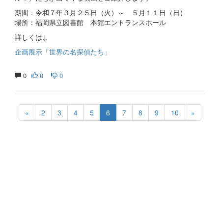
期間：令和７年３月２５日（火）～ ５月１１日（日）
場所：福岡県立図書館 本館エントランスホール
詳しくは↓
企画展示「世界の名探偵たち」
0
0
0
«
2
3
4
5
6
7
8
9
10
»
生涯にわたる県民の学びと読書、地域文化の発展と継承に貢
献する
福岡県立図書館