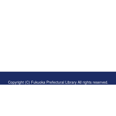
継承に貢献する
ーです
Copyright (C) Fukuoka Prefectural Library All rights reserved.