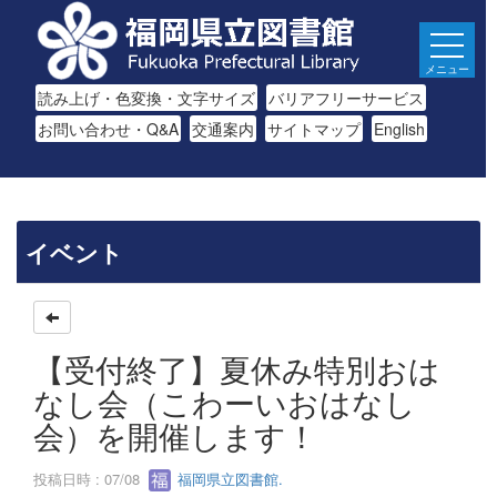
メニュー
読み上げ・色変換・文字サイズ
バリアフリーサービス
お問い合わせ・Q&A
交通案内
サイトマップ
English
イベント
【受付終了】夏休み特別おは
なし会（こわーいおはなし
会）を開催します！
投稿日時 : 07/08
福岡県立図書館.