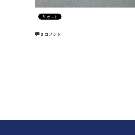
0 コメント
生涯にわたる県民の学びと読書、地域文化の発展と
福岡県立図書館
〒812-8651 福岡市東区箱崎1丁目41番12号
電話 092-641-1123 ファックス 092-641-1127
福岡県立図書館について
※このサイトはリンクフリ