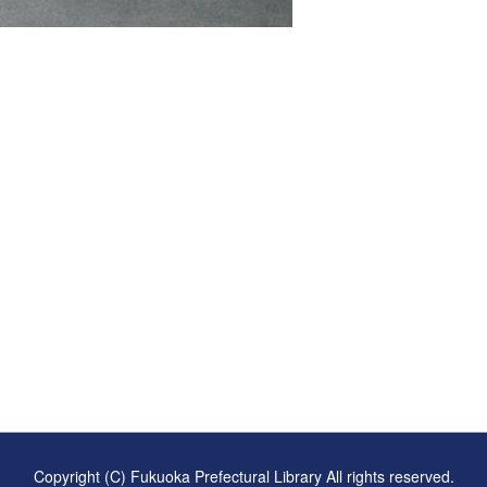
継承に貢献する
ーです
Copyright (C) Fukuoka Prefectural Library All rights reserved.