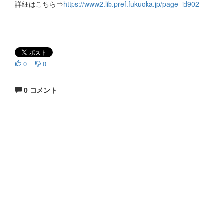
詳細はこちら⇒
https://www2.lib.pref.fukuoka.jp/page_id902
0
0
0 コメント
生涯にわたる県民の学びと読書、地域文化の発展と継承に貢
献する
福岡県立図書館
〒812-8651 福岡市東区箱崎1丁目41番12号
電話 092-641-1123 ファックス 092-641-1127
福岡県立図書館について
※このサイトはリンクフリーです