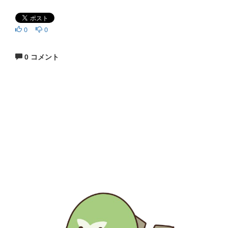
0
0
0 コメント
生涯にわたる県民の学びと読書、地域文化の発展と継承に貢
献する
福岡県立図書館
〒812-8651 福岡市東区箱崎1丁目41番12号
電話 092-641-1123 ファックス 092-641-1127
福岡県立図書館について
※このサイトはリンクフリーです