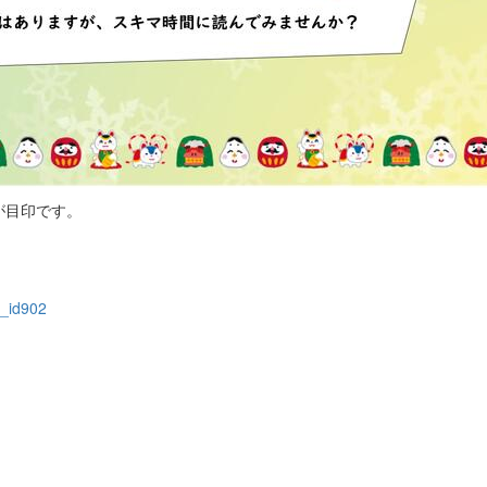
が目印です。
e_id902