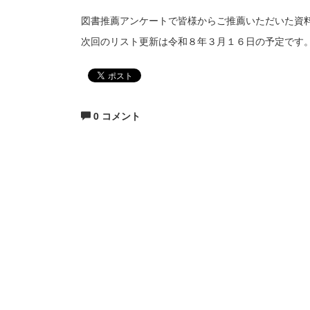
図書推薦アンケートで皆様からご推薦いただいた資
次回のリスト更新は令和８年３月１６日の予定です
0 コメント
生涯にわたる県民の学びと読書、地域文化の発展と
福岡県立図書館
〒812-8651 福岡市東区箱崎1丁目41番12号
電話 092-641-1123 ファックス 092-641-1127
福岡県立図書館について
※このサイトはリンクフリ