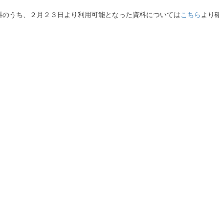
料のうち、２月２３日より利用可能となった資料については
こちら
より
。
継承に貢献する
ーです