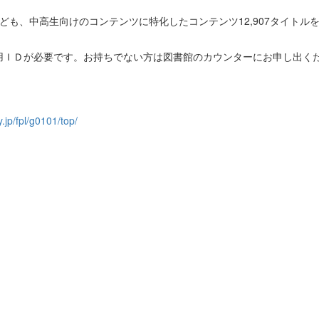
クのほか子ども、中高生向けのコンテンツに特化したコンテンツ12,907タ
用ＩＤが必要です。お持ちでない方は図書館のカウンターにお申し出く
y.jp/fpl/g0101/top/
継承に貢献する