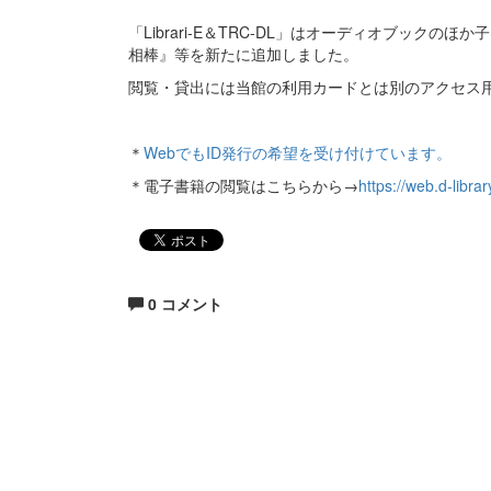
「Librari-E＆TRC-DL」はオーディオブッ
相棒』等を新たに追加しました。
閲覧・貸出には当館の利用カードとは別のアクセス
＊
WebでもID発行の希望を受け付けています。
＊電子書籍の閲覧はこちらから→
https://web.d-librar
0 コメント
生涯にわたる県民の学びと読書、地域文化の発展と
福岡県立図書館
〒812-8651 福岡市東区箱崎1丁目41番12号
電話 092-641-1123 ファックス 092-641-1127