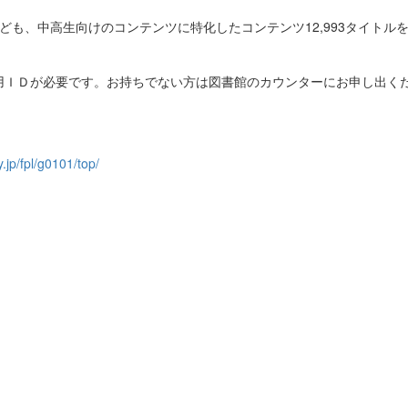
のほか子ども、中高生向けのコンテンツに特化したコンテンツ12,993タイト
用ＩＤが必要です。お持ちでない方は図書館のカウンターにお申し出く
y.jp/fpl/g0101/top/
継承に貢献する