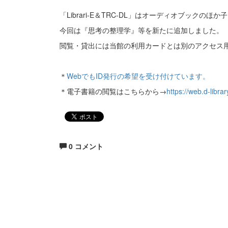
「Librari-E＆TRC-DL」はオーディオブック
今回は『思考の整理学』等を新たに追加しました。
閲覧・貸出には当館の利用カードとは別のアクセス
＊
WebでもID発行の希望を受け付けています。
＊電子書籍の閲覧はこちらから→
https://web.d-librar
0 コメント
生涯にわたる県民の学びと読書、地域文化の発展と
福岡県立図書館
〒812-8651 福岡市東区箱崎1丁目41番12号