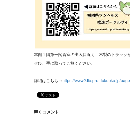
本館１階第一閲覧室の出入口近く、木製のトラック
ぜひ、手に取ってご覧ください。
詳細はこちら⇒
https://www2.lib.pref.fukuoka.jp/pag
0 コメント
生涯にわたる県民の学びと読書、地域文化の発展と