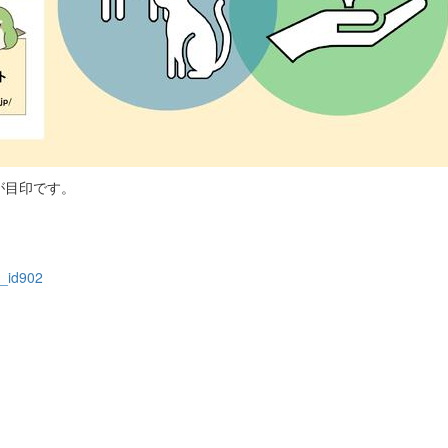
が目印です。
e_id902
継承に貢献する