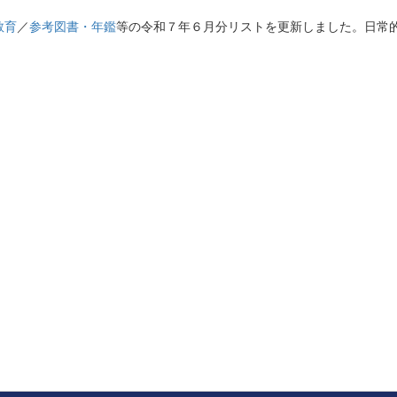
教育
／
参考図書・年鑑
等の令和７年６月分リストを更新しました。日常
継承に貢献する
ーです