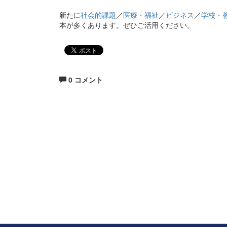
新たに
社会的課題
／
医療・福祉
／
ビジネス
／
学校・
本が多くあります。ぜひご活用ください。
0 コメント
生涯にわたる県民の学びと読書、地域文化の発展と
福岡県立図書館
〒812-8651 福岡市東区箱崎1丁目41番12号
電話 092-641-1123 ファックス 092-641-1127
福岡県立図書館について
※このサイトはリンクフリ