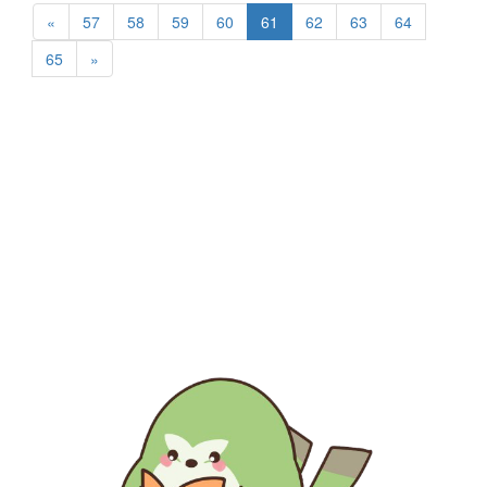
«
57
58
59
60
61
62
63
64
65
»
生涯にわたる県民の学びと読書、地域文化の発展と継承に貢
献する
福岡県立図書館
〒812-8651 福岡市東区箱崎1丁目41番12号
電話 092-641-1123 ファックス 092-641-1127
福岡県立図書館について
※このサイトはリンクフリーです