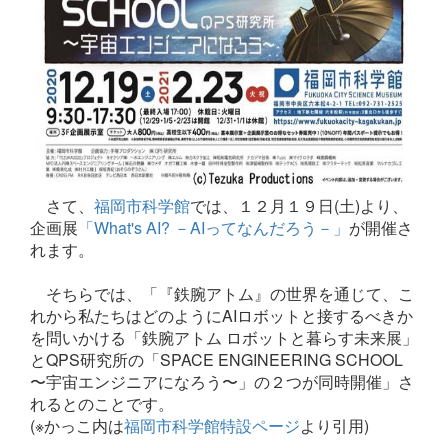
さて、
福岡市科学館
では、１２月１９日(土)より、
企画展
「What's AI? －AIってなんだろう－」
が開催さ
れます。
そちらでは、「『鉄腕アトム』の世界を通じて、こ
れから私たちはどのようにAIロボットと接するべきか
を問いかける「鉄腕アトム ロボットと暮らす未来展」
とQPS研究所の「SPACE ENGINEERING SCHOOL
〜宇宙エンジニアになろう〜」の２つが同時開催」さ
れるとのことです。
(※かっこ内は
福岡市科学館特設ページ
より引用)