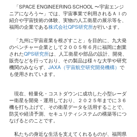
「SPACE ENGINEERING SCHOOL 〜宇宙エンジ
ニアになろう〜」では、宇宙事業で利用されるＡＩの
紹介や宇宙技術の体験、実物の人工衛星の展示等を、
福岡の企業である
株式会社QPS研究所
が行います。
「九州に宇宙産業を根ざすこと」を目的に、九大発
のベンチャー企業として２００５年６月に福岡に創業
された
QPS
研究所
は、人工衛星や部品の設計、開発、
販売などを行っており、その製品は様々な大学や研究
機関のみならず、
JAXA
（宇宙航空研究開発機構）
で
も使用されています。
現在、軽量化・コストダウンに成功した小型レーダ
ー衛星を開発・運用しており、
２０２５
年までに３６
機を打ち上げて、その衛星データを活用することで、
防災や経済予測、セキュリティシステムの構築等につ
なげるとのことです。
私たちの身近な生活を支えてくれるものが、福岡県