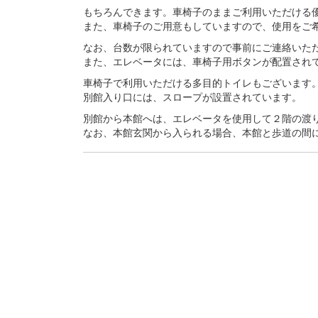
もちろんできます。車椅子のままご利用いただける
また、車椅子のご用意もしていますので、使用をご
なお、台数が限られていますので事前にご連絡いた
また、エレベータには、車椅子用ボタンが配置され
車椅子で利用いただける多目的トイレもございます
別館入り口には、スロープが設置されています。
別館から本館へは、エレベータを使用して２階の渡
なお、本館玄関から入られる場合、本館と歩道の間
生涯にわたる県民の学びと読書、地域文化の発展と
福岡県立図書館
〒812-8651 福岡市東区箱崎1丁目41番12号
電話 092-641-1123 ファックス 092-641-1127
福岡県立図書館について
※このサイトはリンクフリ