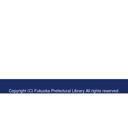
継承に貢献する
ーです
Copyright (C) Fukuoka Prefectural Library All rights reserved.