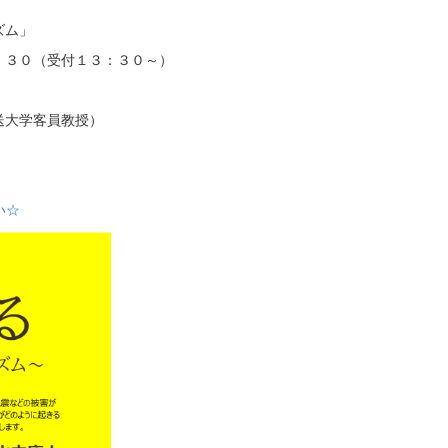
ズム」
：３０（受付１３：３０～）
送大学客員教授）
い☆