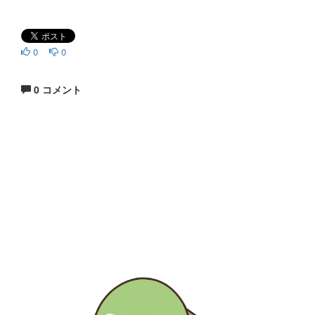
0
0
0 コメント
生涯にわたる県民の学びと読書、地域文化の発展と継承に貢
献する
福岡県立図書館
〒812-8651 福岡市東区箱崎1丁目41番12号
電話 092-641-1123 ファックス 092-641-1127
福岡県立図書館について
※このサイトはリンクフリーです