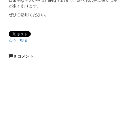
が多くあります。
ぜひご活用ください。
0
0
0 コメント
生涯にわたる県民の学びと読書、地域文化の発展と継承に貢
献する
福岡県立図書館
〒812-8651 福岡市東区箱崎1丁目41番12号
電話 092-641-1123 ファックス 092-641-1127