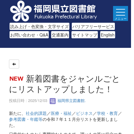
メニュー
読み上げ・色変換・文字サイズ
バリアフリーサービス
お問い合わせ・Q&A
交通案内
サイトマップ
English
新着図書をジャンルごと
にリストアップしました！
投稿日時 : 2025/12/03
福岡県立図書館.
新たに、
社会的課題
／
医療・福祉
／
ビジネス
／
学校・教育
／
参考図書・年鑑等
の令和７年１１月分リストを更新しまし
た。
日常的なものから専門的なものまで、調べもの等に役立つ本