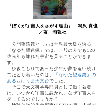
『ぼくが宇宙人をさがす理由』 鳴沢 真也
／著 旬報社
公開望遠鏡としては世界最大級を誇る
「なゆた望遠鏡」では、
一般の人でも120
億光年も離れた宇宙を見ることができ
ま
す。
ひきこもりであった少年が夢を追い続け
てたどり着いたのは、
「なゆた望遠鏡」の
ある西はりま天文台
でした。
そこで天文科学専門員として働く著者
は、いつから宇宙に惹かれ、なぜ宇宙人を
探してるのでしょうか？