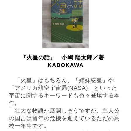
『火星の話』 小嶋 陽太郎／著
KADOKAWA
「火星」はもちろん、「姉妹惑星」や
「アメリカ航空宇宙局(NASA)」といった
宇宙に関するキーワードも色々登場する本
作。
壮大な物語が展開しそうですが、
主人公
の国吉は
留年の危機を迎えている
ただの高
校一年生
です。