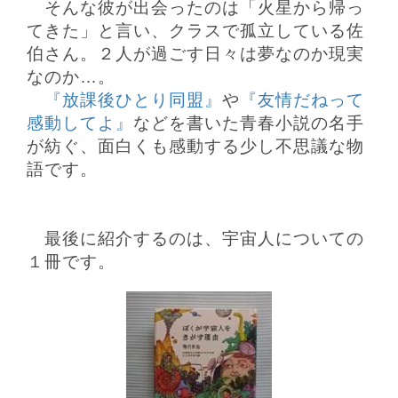
そんな彼が出会ったのは「火星から帰っ
てきた」と言い、クラスで孤立している佐
伯さん。２人が過ごす日々は
夢なのか現実
なのか…。
『放課後ひとり同盟』
や
『友情だねって
感動してよ』
などを書いた青春小説の名手
が紡ぐ、面白く
も感動する少し不思議な物
語です。
最後に紹介するのは、宇宙人についての
１冊です。