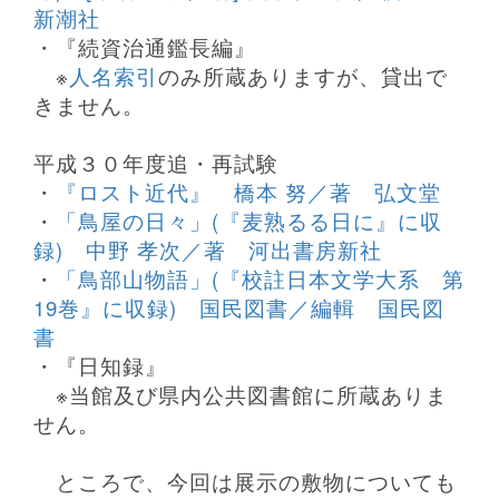
新潮社
・『続資治通鑑長編』
※
人名索引
のみ所蔵ありますが、貸出で
きません。
平成３０年度追・再試験
・
『ロスト近代』 橋本 努／著 弘文堂
・
「鳥屋の日々」(『麦熟るる日に』に収
録) 中野 孝次／著 河出書房新社
・
「鳥部山物語」(『校註日本文学大系 第
19巻』に収録) 国民図書／編輯 国民図
書
・『日知録』
※
当館及び県内公共図書館に所蔵ありま
せん。
ところで、今回は展示の敷物についても