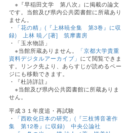
※『早稲田文学 第八次』に掲載の論文
です。当館及び県内公共図書館に所蔵あり
ません。
・
「花の精」(『上林暁全集 第3巻』に収
録) 上林 暁／[著] 筑摩書房
・「玉水物語」
※当館所蔵ありません。
「京都大学貴重
資料デジタルアーカイブ」
にて閲覧できま
す。リンク先より、あらすじが読めるペー
ジにも移動できます。
・『杜詩詳註』
※
当館及び県内公共図書館に所蔵ありま
せん。
平成３１年度追・再試験
・
「西欧化日本の研究」(『三枝博音著作
集 第12巻』に収録) 中央公論社