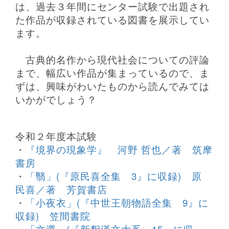
は、
過去３年間にセンター試験で出題され
た作品が収録されている図書を展示してい
ます。
古典的名作から現代社会についての評論
まで、幅広い作品が集まっているので、ま
ずは、興味がわいたものから読んでみては
いかがでしょう？
令和２年度本試験
・
『境界の現象学』 河野 哲也／著 筑摩
書房
・
「翳」(『原民喜全集 3』に収録) 原
民喜／著 芳賀書店
・
「小夜衣」(『中世王朝物語全集 9』に
収録) 笠間書院