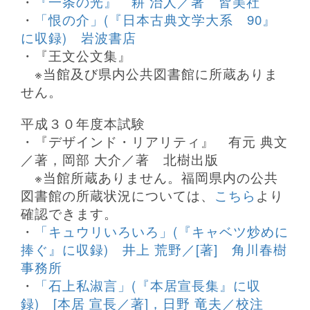
・
『一条の光』 耕 治人／著 皆美社
・
「恨の介」(『日本古典文学大系 90』
に収録) 岩波書店
・『王文公文集』
※
当館及び県内公共図書館に所蔵ありま
せん。
平成３０年度本試験
・『デザインド・リアリティ』 有元 典文
／著，岡部 大介／著 北樹出版
※当館所蔵ありません。福岡県内の公共
図書館の所蔵状況については、
こちら
より
確認できます。
・
「キュウリいろいろ」(『キャベツ炒めに
捧ぐ』に収録) 井上 荒野／[著] 角川春樹
事務所
・
「石上私淑言」(『本居宣長集』に収
録) [本居 宣長／著]，日野 竜夫／校注