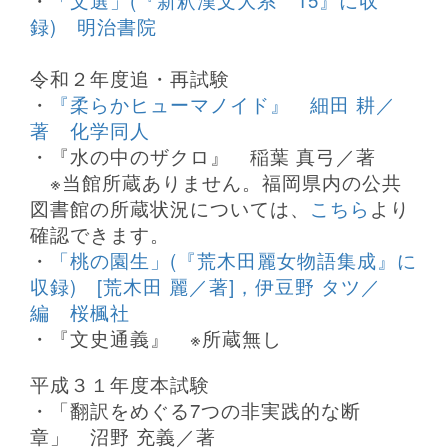
・
「文選」(『新釈漢文大系 15』に収
録) 明治書院
令和２年度追・再試験
・
『柔らかヒューマノイド』 細田 耕／
著 化学同人
・『水の中のザクロ』 稲葉 真弓／著
※当館所蔵ありません。福岡県内の公共
図書館の所蔵状況については、
こちら
より
確認できます。
・
「桃の園生」(『荒木田麗女物語集成』に
収録) [荒木田 麗／著]，伊豆野 タツ／
編 桜楓社
・『文史通義』 ※所蔵無し
平成３１年度本試験
・「翻訳をめぐる7つの非実践的な断
章」 沼野 充義／著