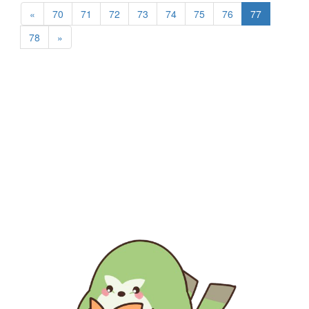
«
70
71
72
73
74
75
76
77
78
»
生涯にわたる県民の学びと読書、地域文化の発展と継承に貢
献する
福岡県立図書館
〒812-8651 福岡市東区箱崎1丁目41番12号
電話 092-641-1123 ファックス 092-641-1127
福岡県立図書館について
※このサイトはリンクフリーです